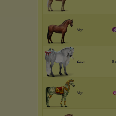
Aiga
Zaturn
B
Aiga