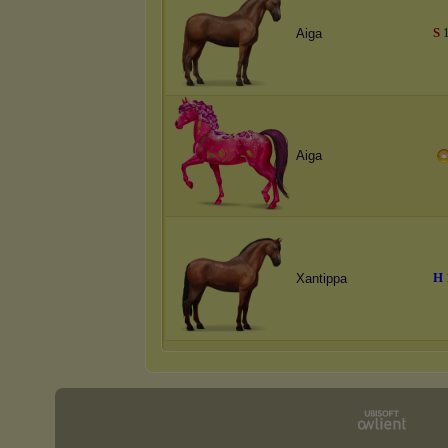
S
Aiga
Aiga
H
Xantippa