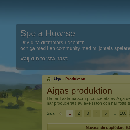
Spela Howrse
Driv dina drömmars ridcenter
och gå med i en community med miljontals spelare
Välj din första häst:
Aiga
»
Produktion
Aigas produktion
Här är hästarna som producerats av
Aiga
se
har producerats av avelsston och har fötts 
Sida:
1
2
3
4
5
...
200
Nuvarande uppfödare
Hä