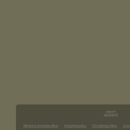
Allmänna användarvillkor
Integritetspolicy
Försäljningsvillkor
Lice