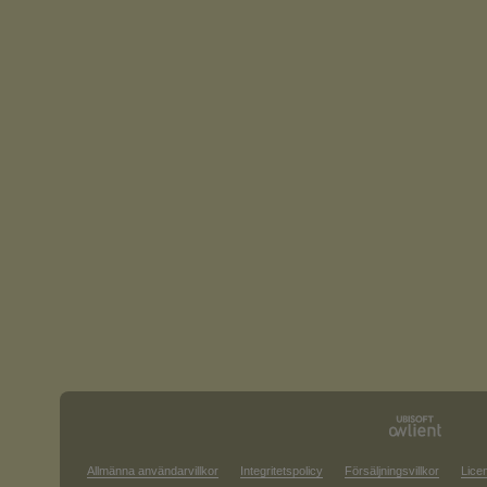
Allmänna användarvillkor
Integritetspolicy
Försäljningsvillkor
Lice