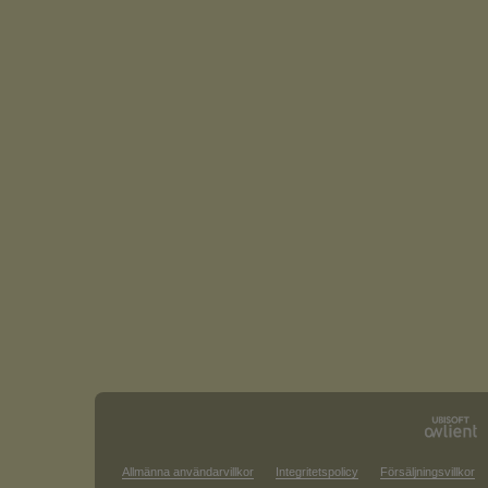
Allmänna användarvillkor
Integritetspolicy
Försäljningsvillkor