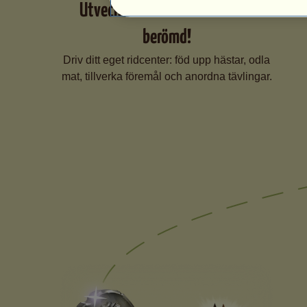
Utveckla ditt ridcenter och bli
berömd!
Driv ditt eget ridcenter: föd upp hästar, odla
mat, tillverka föremål och anordna tävlingar.