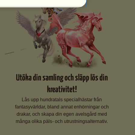
Utöka din samling och släpp lös din
kreativitet!
Lås upp hundratals specialhästar från
fantasyvärldar, bland annat enhörningar och
drakar, och skapa din egen avelsgård med
många olika päls- och utrustningsalternativ.