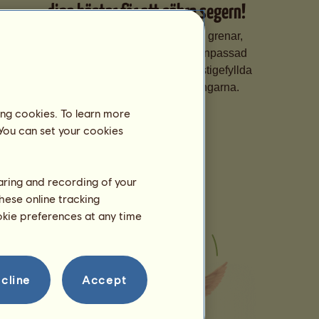
dina hästar för att säkra segern!
Specialisera dina hästar i olika grenar,
finslipa deras färdigheter med anpassad
träning och registrerar dem i prestigefyllda
tävlingar för att klättra i rankningarna.
ing cookies. To learn more
 You can set your cookies
haring and recording of your
hese online tracking
ookie preferences at any time
cline
Accept