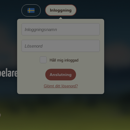
Inloggning
Håll mig inloggad
elare!
Anslutning
Glömt ditt lösenord?