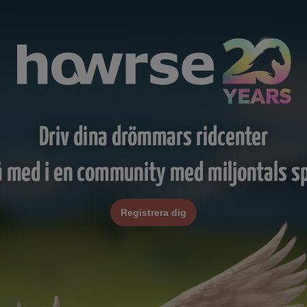
Driv dina drömmars ridcenter
å med i en community med miljontals sp
Registrera dig