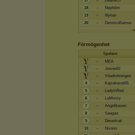
17
Beatrech
=
18
Nephilim
=
19
Illyrian
=
20
DennizoBamse
=
Förmögenhet
Spelare
MEA
=
Jennie92
=
Vitadrottningen
=
4
Kajsakavat65
=
5
LadyInRed
=
6
LaMimzy
=
7
Angelikasen
=
8
Saagaa
=
9
Desertcat
=
10
Nivano
=