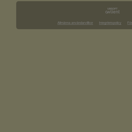
Allmänna användarvillkor
Integritetspolicy
För