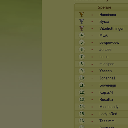
Spelare
Hannirona
=
Syrax
=
Vitadrottningen
=
4
MEA
=
5
pewpewpew
=
6
Jena66
=
7
heros
=
8
michipoo
=
9
Yassen
=
10
Johanna1
=
11
Sovereign
=
12
Kajsa74
=
13
Rusalka
=
14
Missbrandy
=
15
LadyInRed
=
16
Tessimmi
=