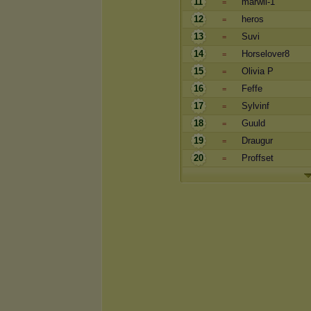
11
marwil-1
=
12
heros
=
13
Suvi
=
14
Horselover8
=
15
Olivia P
=
16
Feffe
=
17
Sylvinf
=
18
Guuld
=
19
Draugur
=
20
Proffset
=