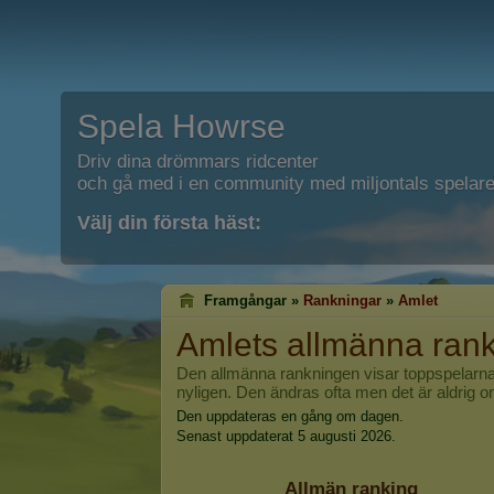
Spela Howrse
Driv dina drömmars ridcenter
och gå med i en community med miljontals spelare
Välj din första häst:
Framgångar »
Rankningar
»
Amlet
Amlet
s allmänna ran
Den allmänna rankningen visar toppspelarna
nyligen. Den ändras ofta men det är aldrig omö
Den uppdateras en gång om dagen.
Senast uppdaterat 5 augusti 2026.
Allmän ranking