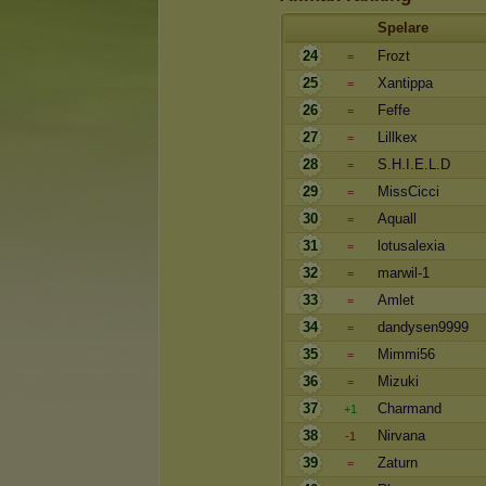
Spelare
24
Frozt
=
25
Xantippa
=
26
Feffe
=
27
Lillkex
=
28
S.H.I.E.L.D
=
29
MissCicci
=
30
Aquall
=
31
lotusalexia
=
32
marwil-1
=
33
Amlet
=
34
dandysen9999
=
35
Mimmi56
=
36
Mizuki
=
37
Charmand
+1
38
Nirvana
-1
39
Zaturn
=