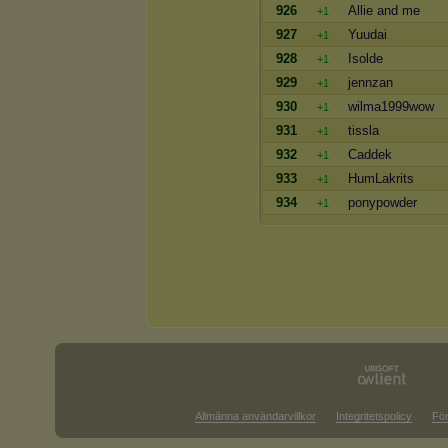
926
Allie and me
+1
927
Yuudai
+1
928
Isolde
+1
929
jennzan
+1
930
wilma1999wow
+1
931
tissla
+1
932
Caddek
+1
933
HumLakrits
+1
934
ponypowder
+1
Allmänna användarvillkor
Integritetspolicy
För