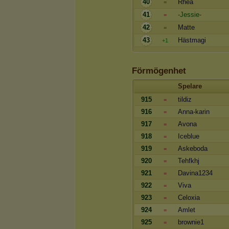
40
Rhea
=
41
-Jessie-
=
42
Matte
=
43
Hästmagi
+1
Förmögenhet
Spelare
915
tildiz
=
916
Anna-karin
=
917
Avona
=
918
Iceblue
=
919
Askeboda
=
920
Tehfkhj
=
921
Davina1234
=
922
Viva
=
923
Celoxia
=
924
Amlet
=
925
brownie1
=