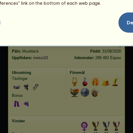
eferences” link on the bottom of each web page.
Hoppning
1464.46
De
Kännetecken
Genetik
Bonus
Ras:
Arabiskt fullblod
Ålder:
177 år 1 månader
Art:
Ridpegasus
Höjd:
158
cm
Kön:
sto
Vikt:
473
kg
Päls:
Musblack
Född:
31/08/2020
Uppfödare:
messi10
Inkomster:
288 482 Equus
Utrustning
Föremål
Tävlingar
Bonus
Vinster