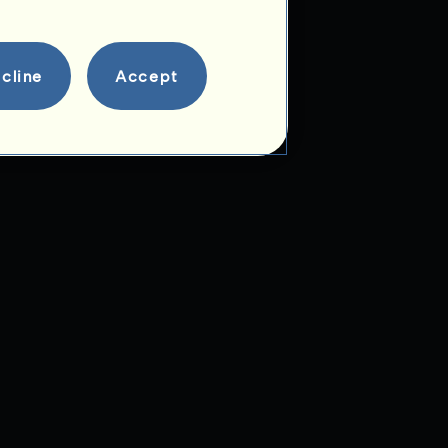
Avkomma
cline
Accept