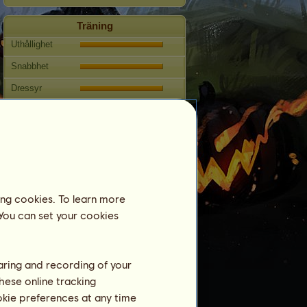
Träning
Uthållighet
Snabbhet
Dressyr
Galopp
Trav
Hoppning
Tävlingar
ing cookies. To learn more
Detta sto har inriktningen
Westernridning.
 You can set your cookies
Fortplantning
Information
haring and recording of your
Betäckningar:
8
hese online tracking
ookie preferences at any time
Stamtavla