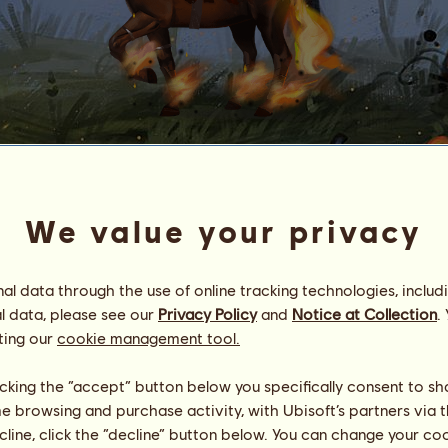
M
C
ᴏ
ʟ
ᴛ
ᴇ
ɴ
ᴏ
ʀ
ᴇ
Arabian Breeders
We value your privacy
Energi
100
%
08:00
Hälsa
100
%
Moral
100
%
l data through the use of online tracking technologies, includ
l data, please see our
Privacy Policy
and
Notice at Collection
.
ting our
cookie management tool.
Färdigheter
Totalt:
12869.51
Uthållighet
2723.18
Snabbhet
3667.69
licking the “accept” button below you specifically consent to s
Dressyr
2401.67
me browsing and purchase activity, with Ubisoft’s partners via t
Galopp
2154.83
ecline, click the “decline” button below. You can change your c
Trav
457.69