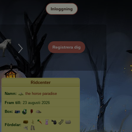
Inloggning
Registrera dig
Ridcenter
Namn:
the horse paradise
Fram till:
23 augusti 2026
Box:
Fördelar: