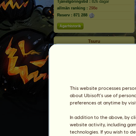
Tjänstgöringstid :
826 dagar
allmän ranking :
298e
Reserv :
871 288
Ägarhistorik
Tsuru
This website processes persona
about Ubisoft's use of persona
preferences at anytime by visi
In addition to the above, by c
Ranking
website activity, including ga
Den allmänna rankingen
technologies. If you wish to d