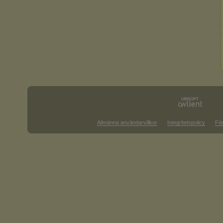
Allmänna användarvillkor
Integritetspolicy
För