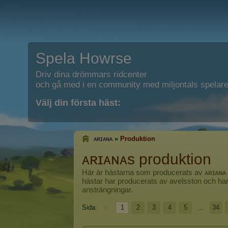
Spela Howrse
Driv dina drömmars ridcenter
och gå med i en community med miljontals spelare
Välj din första häst:
ᴀʀɪᴀɴᴀ
»
Produktion
ᴀʀɪᴀɴᴀs produktion
Här är hästarna som producerats av
ᴀʀɪᴀɴᴀ
hästar har producerats av avelsston och har
ansträngningar.
Sida:
1
2
3
4
5
...
34