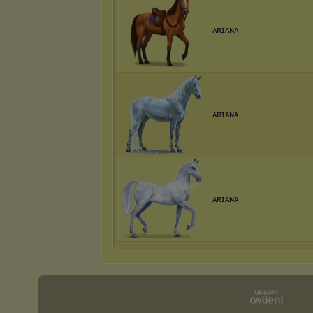
ᴀʀɪᴀɴᴀ
ᴀʀɪᴀɴᴀ
ᴀʀɪᴀɴᴀ