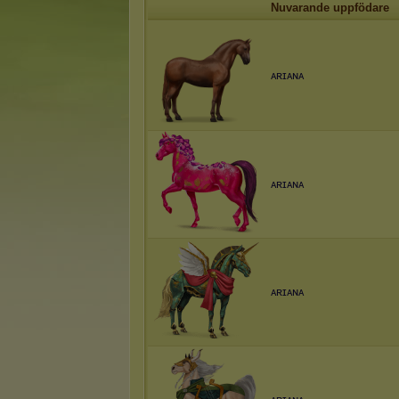
Nuvarande uppfödare
ᴀʀɪᴀɴᴀ
ᴀʀɪᴀɴᴀ
ᴀʀɪᴀɴᴀ