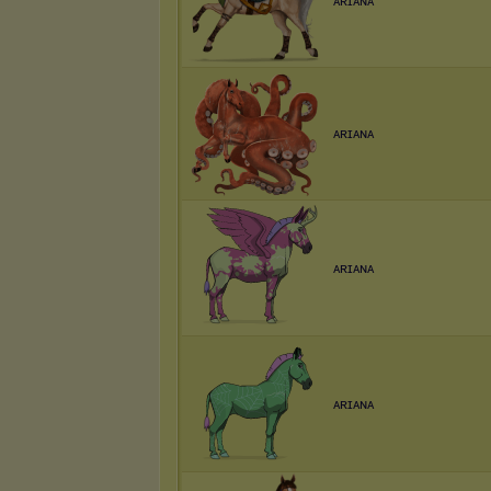
ᴀʀɪᴀɴᴀ
ᴀʀɪᴀɴᴀ
ᴀʀɪᴀɴᴀ
ᴀʀɪᴀɴᴀ