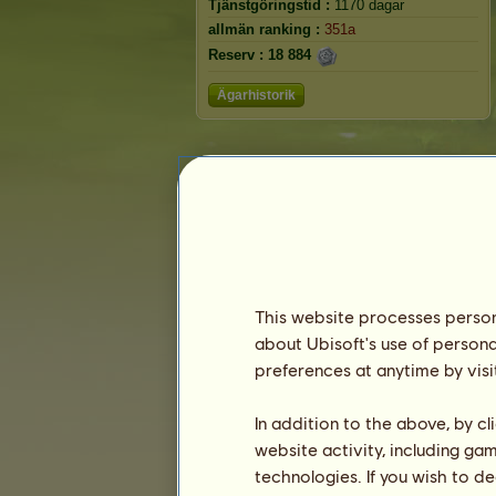
Tjänstgöringstid :
1170 dagar
allmän ranking :
351a
Reserv :
18 884
Ägarhistorik
This website processes persona
about Ubisoft's use of persona
preferences at anytime by visi
In addition to the above, by c
website activity, including ga
technologies. If you wish to d