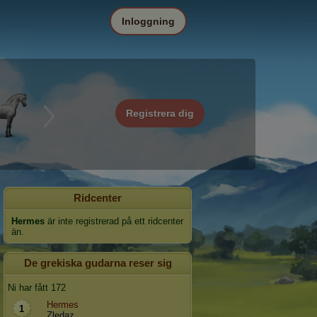
Inloggning
Registrera dig
Ridcenter
Hermes
är inte registrerad på ett ridcenter
än.
De grekiska gudarna reser sig
Ni har fått 172
Hermes
1
Zledaz