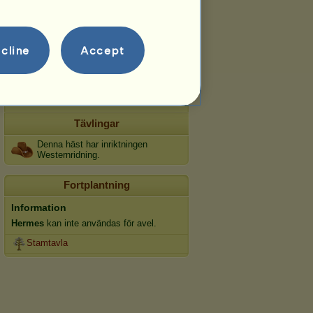
Snabbhet
Dressyr
cline
Accept
Galopp
Trav
Hoppning
Tävlingar
Denna häst har inriktningen
Westernridning.
Fortplantning
Information
Hermes
kan inte användas för avel.
Stamtavla