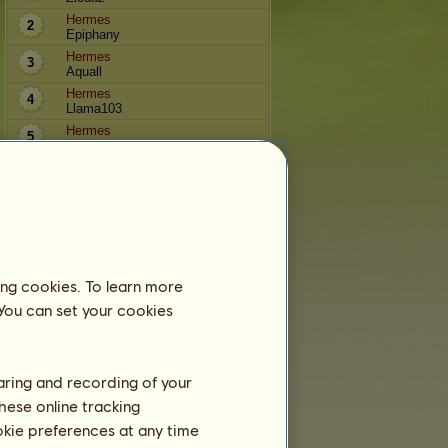
Hermes
2
Epiphany
Hermes
3
Aquall
Hermes
4
Llama103
Hermes
5
мαℓνα
Hermes
6
Oblivion
Hermes
7
haredare2
Hermes
8
Katt893
Hermes
ing cookies. To learn more
9
Maurico
 You can set your cookies
Hermes
10
minettejansson
haring and recording of your
Träning
hese online tracking
ookie preferences at any time
Uthållighet