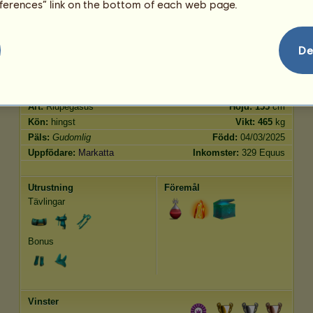
eferences” link on the bottom of each web page.
Trav
3690.00
Hoppning
7995.00
De
Kännetecken
Genetik
Bonus
Ras:
Gudomlig
Ålder:
2873 år 4 månader
Art:
Ridpegasus
Höjd:
155
cm
Kön:
hingst
Vikt:
465
kg
Päls:
Gudomlig
Född:
04/03/2025
Uppfödare:
Markatta
Inkomster:
329 Equus
Utrustning
Föremål
Tävlingar
Bonus
Vinster