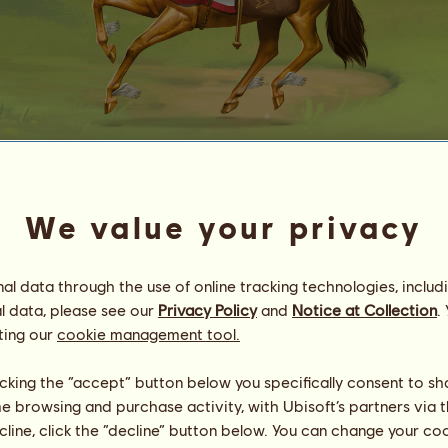
Hermes
auf Ende
We value your privacy
nr.
143
Energi
94
%
l data through the use of online tracking technologies, includ
08:00
Hälsa
100
%
l data, please see our
Privacy Policy
and
Notice at Collection
.
Moral
100
%
ting our
cookie management tool.
Färdigheter
Totalt:
36900.00
licking the “accept” button below you specifically consent to s
Uthållighet
10455.00
me browsing and purchase activity, with Ubisoft’s partners via t
Snabbhet
3075.00
Dressyr
3690.00
ecline, click the “decline” button below. You can change your c
Galopp
7995.00