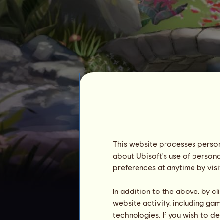
rasmuskan
This website processes persona
about Ubisoft's use of persona
preferences at anytime by visi
Tjänstgöringstid :
3579 dagar
allmän ranking :
888e
In addition to the above, by c
Reserv :
1 778 862
website activity, including ga
technologies. If you wish to d
Ägarhistorik