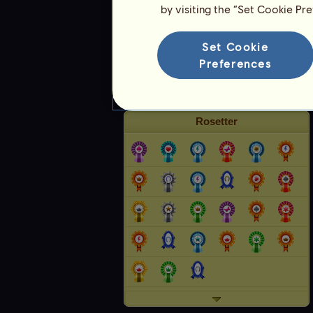
by visiting the “Set Cookie Pr
Ranking
Set Cookie
Den allmänna rankingen
Preferences
Rankning för rasen
Vinstranking
Rosetter