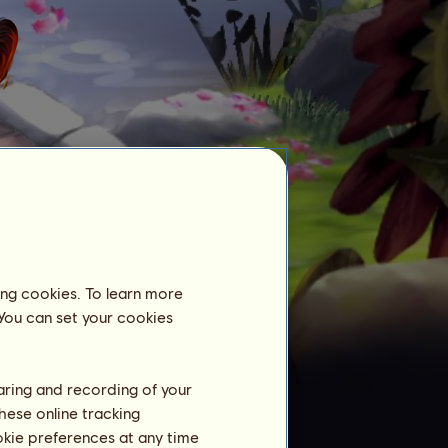
Grand Prix
JUNI 2022
MAJ 2022
ing cookies. To learn more
 You can set your cookies
APRIL 2022
haring and recording of your
hese online tracking
Ridcenter
ookie preferences at any time